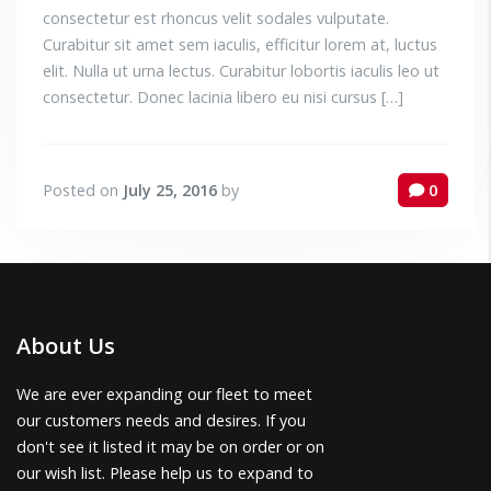
consectetur est rhoncus velit sodales vulputate.
Curabitur sit amet sem iaculis, efficitur lorem at, luctus
elit. Nulla ut urna lectus. Curabitur lobortis iaculis leo ut
consectetur. Donec lacinia libero eu nisi cursus […]
Posted on
July 25, 2016
by
0
About Us
We are ever expanding our fleet to meet
our customers needs and desires. If you
don't see it listed it may be on order or on
our wish list. Please help us to expand to